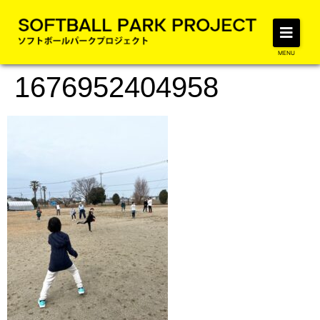
MENU
1676952404958