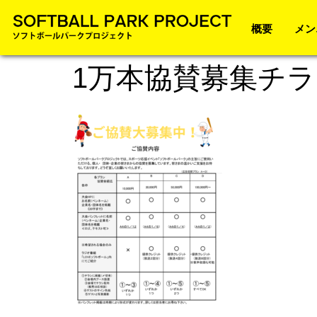
概要
メン
1万本協賛募集チ