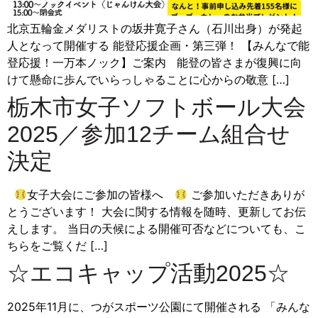
北京五輪金メダリストの坂井寛子さん（石川出身）が発起
人となって開催する 能登応援企画・第三弾！ 【みんなで能
登応援！一万本ノック】ご案内 能登の皆さまが復興に向
けて懸命に歩んでいらっしゃることに心からの敬意 […]
栃木市女子ソフトボール大会
2025／参加12チーム組合せ
決定
女子大会にご参加の皆様へ
ご参加いただきありが
とうございます！ 大会に関する情報を随時、更新してお伝
えします。 当日の天候による開催可否などについても、こ
ちらをご覧くだ […]
☆エコキャップ活動2025☆
2025年11月に、つがスポーツ公園にて開催される 「みんな