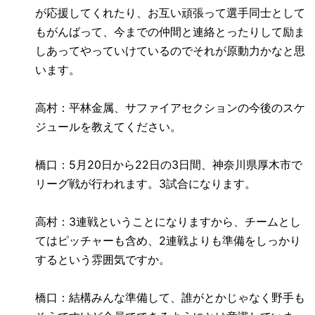
が応援してくれたり、お互い頑張って選手同士として
もがんばって、今までの仲間と連絡とったりして励ま
しあってやっていけているのでそれが原動力かなと思
います。
高村：平林金属、サファイアセクションの今後のスケ
ジュールを教えてください。
橋口：
5
月
20
日から
22
日の
3
日間、神奈川県厚木市で
リーグ戦が行われます。
3
試合になります。
高村：
3
連戦ということになりますから、チームとし
てはピッチャーも含め、
2
連戦よりも準備をしっかり
するという雰囲気ですか。
橋口：結構みんな準備して、誰がとかじゃなく野手も