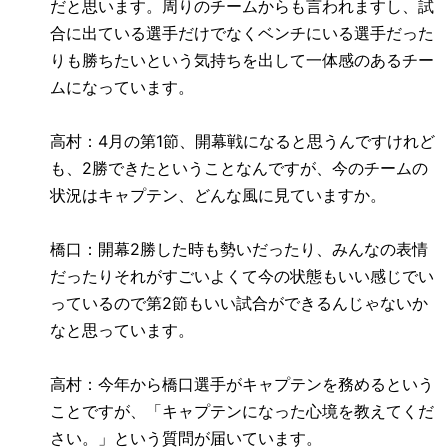
だと思います。周りのチームからも言われますし、試
合に出ている選手だけでなくベンチにいる選手だった
りも勝ちたいという気持ちを出して一体感のあるチー
ムになっています。
高村：
4
月の第
1
節、開幕戦になると思うんですけれど
も、
2
勝できたということなんですが、今のチームの
状況はキャプテン、どんな風に見ていますか。
橋口：開幕
2
勝した時も勢いだったり、みんなの表情
だったりそれがすごいよくて今の状態もいい感じでい
っているので第
2
節もいい試合ができるんじゃないか
なと思っています。
高村：今年から橋口選手がキャプテンを務めるという
ことですが、「キャプテンになった心境を教えてくだ
さい。」という質問が届いています。