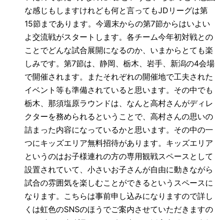
な感じもしますけれども何と言っても
JD
リーグは第
15
節まであります。今週末からの第
7
節からはいよい
よ交流戦がスタートします。各チーム今年初対戦との
ことでどんな試合展開になるのか、いまからとても楽
しみです。第
7
節は、静岡、栃木、岩手、新潟の
4
会場
で開催されます。またそれぞれの開催地で工夫された
イベント等も準備されていると思います。その中でも
栃木、那須塩原ラウンドは、なんと高村さんがディレ
クターを務められるということで、高村さんの思いの
詰まった内容になっているかと思います。その中の一
つにキッズエリア無料招待があります。キッズエリア
というのはお子様連れの方の専用観戦スペースとして
設置されていて、小さいお子さんが自由に動きながら
試合の雰囲気を楽しむことができるというスペースに
なります。こちらは事前申し込みになりますので詳し
くは虹色の
SNS
のほうでご案内させていただきますの