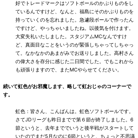
好でトレードマークはソフトボールのかぶりものをし
ているんですけど、なんと、福島にそのかぶりものを
持っていくのを忘れました。急遽段ボールで作ったん
ですけど、やっちゃいましたね。以後気を付けます。
大変失礼いたしました。スタジアム
MC
なんですけ
ど、真面目なことをいうのが緊張しちゃってしちゃっ
て。なかなかのあまがみでお送りしました。高村さん
の偉大さを存分に感じた二日間でした。でもこれから
も頑張りますので、また
MC
やらせてください。
続いて虹色がお邪魔します、略して虹おじゃのコーナーで
す。
虹色：皆さん、こんばんは。虹色ソフトボールです。
さて
JD
リーグも昨日までで第６節が終了しました。
6
節というと、去年まででいうと後半戦がスタートして
いたのでまだ
5
月なのに
6
節というと、ちょっと不思議