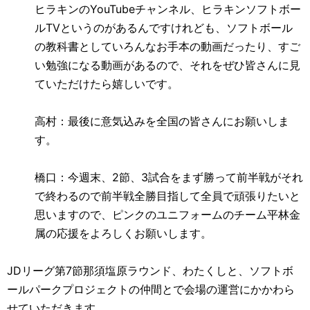
ヒラキンの
YouTube
チャンネル、ヒラキンソフトボー
ル
TV
というのがあるんですけれども、ソフトボール
の教科書としていろんなお手本の動画だったり、すご
い勉強になる動画があるので、それをぜひ皆さんに見
ていただけたら嬉しいです。
高村：最後に意気込みを全国の皆さんにお願いしま
す。
橋口：今週末、
2
節、
3
試合をまず勝って前半戦がそれ
で終わるので前半戦全勝目指して全員で頑張りたいと
思いますので、ピンクのユニフォームのチーム平林金
属の応援をよろしくお願いします。
JD
リーグ第
7
節那須塩原ラウンド、わたくしと、ソフトボ
ールパークプロジェクトの仲間とで会場の運営にかかわら
せていただきます。