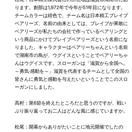
ります。創部は
1,972
年で今年が
51
年目になります。
チームカラーは紺色で、チーム名は日本精工ブレイブ
ベアリーズ、名前の由来としては、ブレイブが果敢に
ベアリーズが私たちの会社で作っているベアリングと
いう商品にかけてブレイブベアリーズという名前にな
りました。キャラクターはベアリーちゃんという名前
で湖南市の鳥が、ウグイスということでベアリーちゃ
んはウグイスです。スローガンは「滋賀から全国へ。
～勇気·感動を～」滋賀を代表するチームとして全国の
皆さんに勇気と感動を与えたいということでこのスロ
ーガンにしました。
高村：第
6
節を終えたところだと思うのですが、戦い
ぶり振り返ってお二人はどんな風に感じていますか。
松尾：開幕からありがたいことに地元開催でしたの