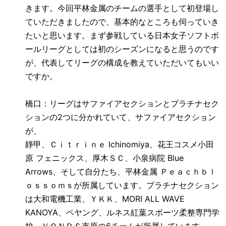
きます。今回平林金属のチームの選手として初登場し
ていただきましたので、基本的なところも伺っていき
たいと思います。まず参戦している日本女子ソフトボ
ールリーグとしては初のシーズンになると思うのです
が、代表してリーグの構成を教えていただいてもいい
ですか。
橋口：リーグはサファイアセクションとプラチナセク
ションの
2
つに分かれていて、サファイアセクション
が、
靜甲、Ｃｉｔｒｉｎｅ
Ichinomiya
、花王コスメ小田
原 フェニックス、厚木ＳＣ、小泉病院
Blue
Arrows
、そして自分たち、平林金属
Ｐｅａｃｈｂｌ
ｏｓｓｏｍｓが所属しています。プラチナセクション
は大和電機工業、ＹＫＫ、
MORI ALL WAVE
KANOYA
、ペヤング、ルネス紅葉スポーツ柔整専門学