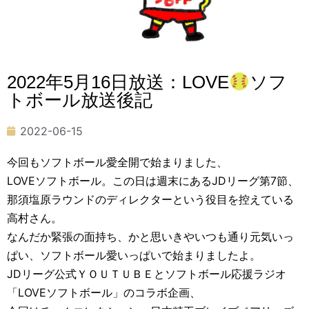
2022年5月16日放送：LOVE
ソフ
トボール放送後記
2022-06-15
今回もソフトボール愛全開で始まりました、
LOVE
ソフトボール。この日は週末にある
JD
リーグ第
7
節、
那須塩原ラウンドのディレクターという役目を控えている
高村さん。
なんだか緊張の面持ち、かと思いきやいつも通り元気いっ
ぱい、ソフトボール愛いっぱいで始まりましたよ。
JD
リーグ公式ＹＯＵＴＵＢＥとソフトボール応援ラジオ
「
LOVE
ソフトボール」のコラボ企画、