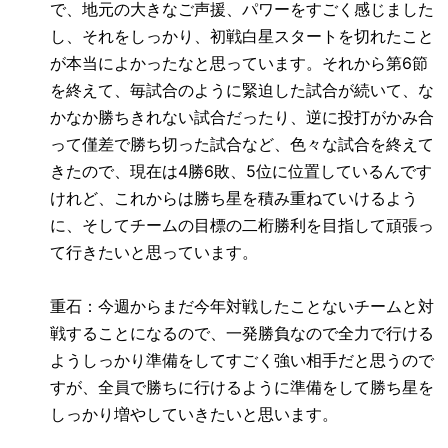
で、地元の大きなご声援、パワーをすごく感じました
し、それをしっかり、初戦白星スタートを切れたこと
が本当によかったなと思っています。それから第
6
節
を終えて、毎試合のように緊迫した試合が続いて、な
かなか勝ちきれない試合だったり、逆に投打がかみ合
って僅差で勝ち切った試合など、色々な試合を終えて
きたので、現在は
4
勝
6
敗、
5
位に位置しているんです
けれど、これからは勝ち星を積み重ねていけるよう
に、そしてチームの目標の二桁勝利を目指して頑張っ
て行きたいと思っています。
重石：今週からまだ今年対戦したことないチームと対
戦することになるので、一発勝負なので全力で行ける
ようしっかり準備をしてすごく強い相手だと思うので
すが、全員で勝ちに行けるように準備をして勝ち星を
しっかり増やしていきたいと思います。